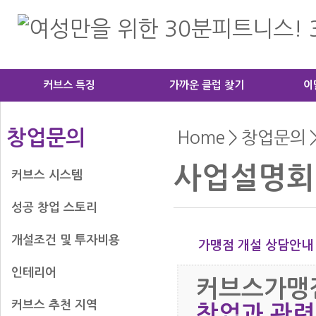
커브스 특징
가까운 클럽 찾기
이
창업문의
Home
>
창업문의
사업설명회 
커브스 시스템
성공 창업 스토리
개설조건 및 투자비용
가맹점 개설 상담안내
인테리어
커브스가맹점
커브스 추천 지역
창업과 관련