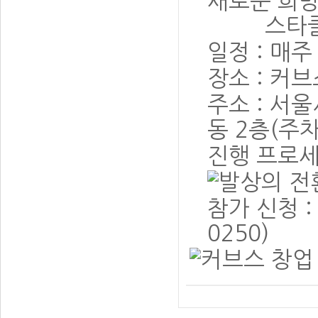
새로운 희
스타클럽
일정 : 매주
장소 : 커
주소 : 서
동 2층(주
진행 프로
참가 신청 :
0250)