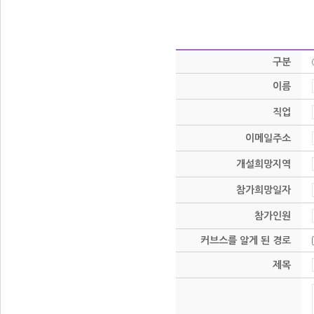
를 알게 된 경로
선택항목 - 해당
■ 개인정보의 수
구분
온라인상담에 이용
이름
않습니다.
직업
■ 개인정보의 보
이메일주소
온라인상담동안 
개설희망지역
(단, 기타 법령
참가희망일자
■ 개인정보의 동의
참가인원
필수항목을 입력
커브스를 알게 된 경로
라도 본 서비스를
제목