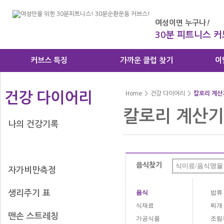
여성이면 누구나
!
30분 피트니스 
커브스 특징
가까운 클럽 찾기
이
건강 다이어리
Home
>
건강 다이어리
>
칼로리 계산
칼로리 계산기
나의 건강기록
칼로리 계산기
음식찾기
자가비만측정
생리주기 표
음식
밥류
식재료
찌개
맨손 스트레칭
가공식품
조림