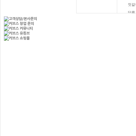
젓갈
당류
햄버
과자