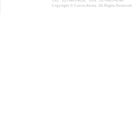
TEL : 02-3463-4242 FAX : 02-3463-4248
Copyright © Curves Korea. All Rights Reserved.