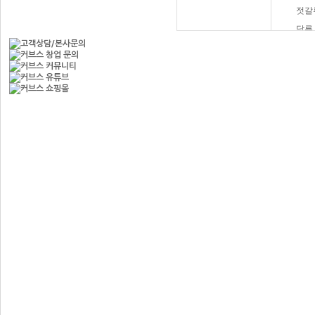
젓갈
당류
햄버
과자