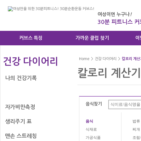
여성이면 누구나
!
30분 피트니스 
커브스 특징
가까운 클럽 찾기
이
건강 다이어리
Home
>
건강 다이어리
>
칼로리 계산
칼로리 계산기
나의 건강기록
칼로리 계산기
음식찾기
자가비만측정
생리주기 표
음식
밥류
식재료
찌개
맨손 스트레칭
가공식품
조림