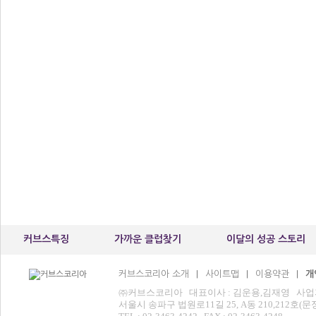
커브스특징
가까운 클럽찾기
이달의 성공 스토리
커브스코리아 소개
사이트맵
이용약관
개
|
|
|
㈜커브스코리아 대표이사 : 김운용,김재영 사업자등록번
서울시 송파구 법원로11길 25, A동 210,212