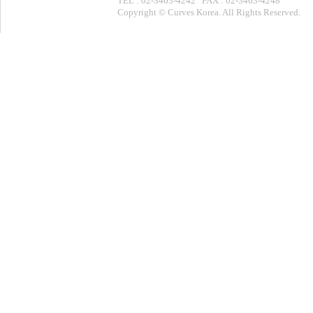
TEL : 02-3463-4242 FAX : 02-3463-4248
Copyright © Curves Korea. All Rights Reserved.