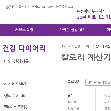
여성이면 누구나
!
30분 피트니스 
커브스 특징
가까운 클럽 찾기
이
건강 다이어리
Home
>
건강 다이어리
>
칼로리 계산
칼로리 계산기
나의 건강기록
칼로리 계산기
음식찾기
자가비만측정
생리주기 표
음식
밥류
식재료
찌개
맨손 스트레칭
가공식품
조림