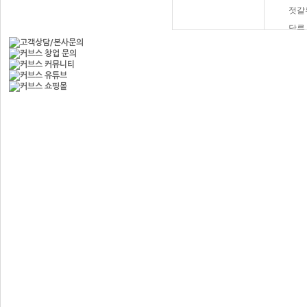
젓갈
당류
햄버
과자