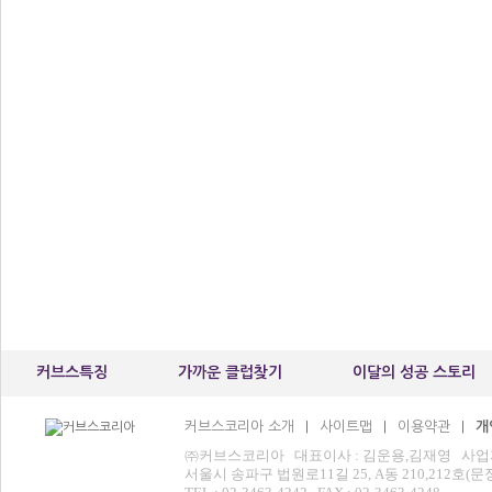
커브스특징
가까운 클럽찾기
이달의 성공 스토리
커브스코리아 소개
사이트맵
이용약관
개
|
|
|
㈜커브스코리아 대표이사 : 김운용,김재영 사업자등록번
서울시 송파구 법원로11길 25, A동 210,212